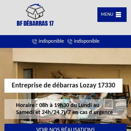
MENU
indisponible
indisponible
Entreprise de débarras Lozay 17330
Horaire : 08h à 19h30 du Lundi au
Samedi et 24h/24 7j/7 en cas d urgence
VOIR NOS RÉALISATIONS