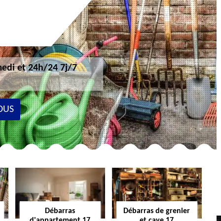
edi et 24h/24 7j/7
OUS
Débarras
Débarras de grenier
d'appartement 17
et cave 17