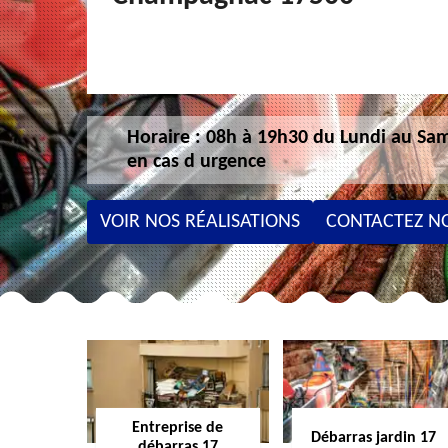
Horaire : 08h à 19h30 du Lundi au Sam
en cas d urgence
VOIR NOS RÉALISATIONS
CONTACTEZ N
Entreprise de
Débarras jardin 17
débarras 17