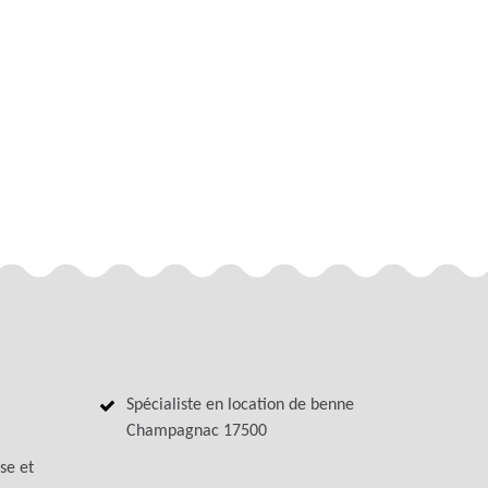
Spécialiste en location de benne
Champagnac 17500
se et