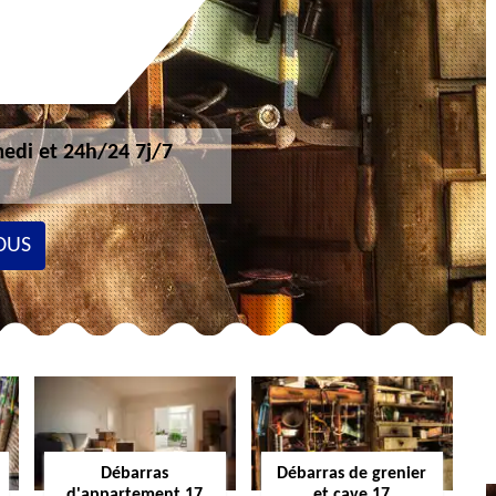
edi et 24h/24 7j/7
OUS
Débarras
Débarras de grenier
d'appartement 17
et cave 17