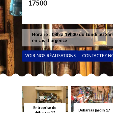
17500
Horaire : 08h à 19h30 du Lundi au Sam
en cas d urgence
VOIR NOS RÉALISATIONS
CONTACTEZ N
Entreprise de
Débarras jardin 17
débarras 17