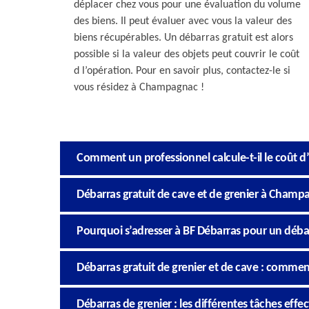
déplacer chez vous pour une évaluation du volume
des biens. Il peut évaluer avec vous la valeur des
biens récupérables. Un débarras gratuit est alors
possible si la valeur des objets peut couvrir le coût
d l’opération. Pour en savoir plus, contactez-le si
vous résidez à Champagnac !
Comment un professionnel calcule-t-il le coût d
Débarras gratuit de cave et de grenier à Champag
Pourquoi s’adresser à BF Débarras pour un déba
Débarras gratuit de grenier et de cave : commen
Débarras de grenier : les différentes tâches effe