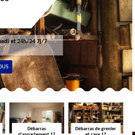
edi et 24h/24 7j/7
OUS
Débarras
Débarras de grenier
d'appartement 17
et cave 17