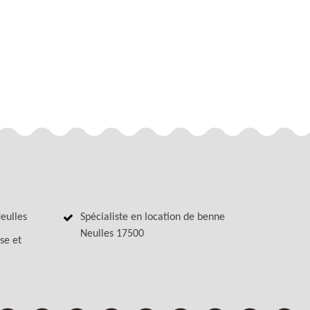
eulles
Spécialiste en location de benne
Neulles 17500
se et