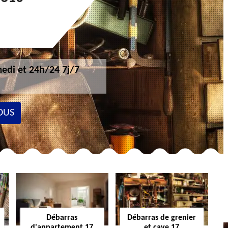
edi et 24h/24 7j/7
OUS
Débarras
Débarras de grenier
d'appartement 17
et cave 17