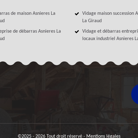
rras de maison Asnieres La
Vidage maison succession A
ud
La Giraud
eprise de débarras Asnieres La
Vidage et débarras entrepri
ud
locaux industriel Asnieres 
©2025 - 2026 Tout droit réservé -
Mentions légales