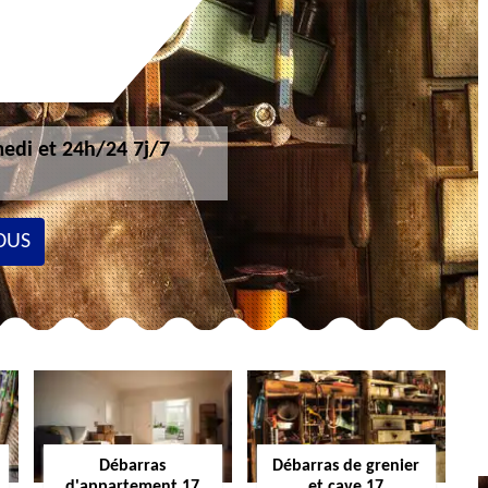
edi et 24h/24 7j/7
OUS
Débarras
Débarras de grenier
d'appartement 17
et cave 17