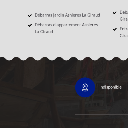
Déba
Débarras jardin Asnieres La Giraud
Gira
Débarras d'appartement Asnieres
Entr
La Giraud
Gira
indisponible