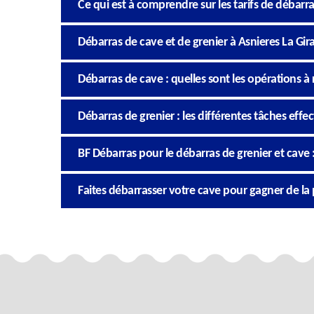
Ce qui est à comprendre sur les tarifs de débarra
Débarras de cave et de grenier à Asnieres La Girau
Débarras de cave : quelles sont les opérations à r
Débarras de grenier : les différentes tâches effe
BF Débarras pour le débarras de grenier et cave 
Faites débarrasser votre cave pour gagner de la 