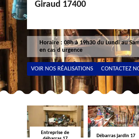
Giraud 17400
Horaire : 08h à 19h30 du Lundi au Sam
en cas d urgence
VOIR NOS RÉALISATIONS
CONTACTEZ N
Entreprise de
Débarras jardin 17
débarras 17