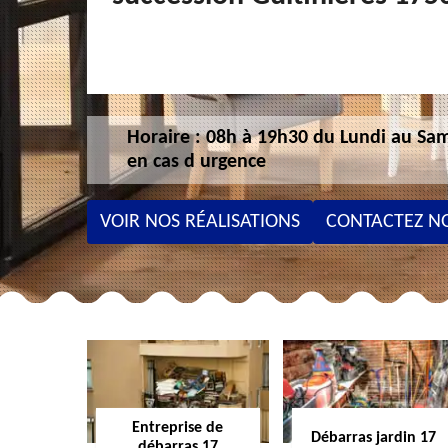
Horaire : 08h à 19h30 du Lundi au Sam
en cas d urgence
VOIR NOS RÉALISATIONS
CONTACTEZ N
Entreprise de
Débarras jardin 17
débarras 17