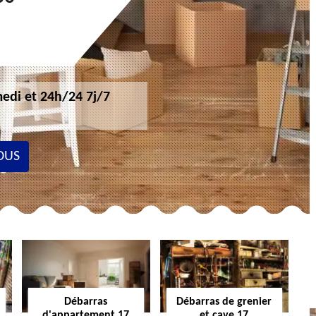
edi et 24h/24 7j/7
OUS
Débarras
Débarras de grenier
d'appartement 17
et cave 17