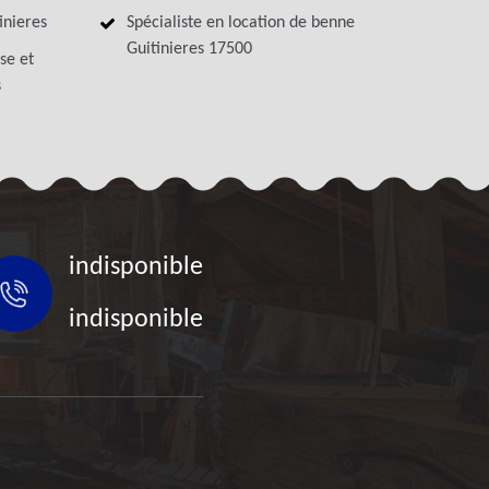
inieres
Spécialiste en location de benne
Guitinieres 17500
se et
s
indisponible
indisponible