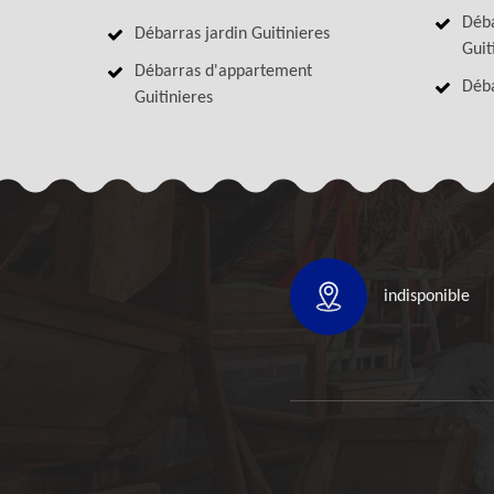
Déba
Débarras jardin Guitinieres
Guit
Débarras d'appartement
Déba
Guitinieres
indisponible