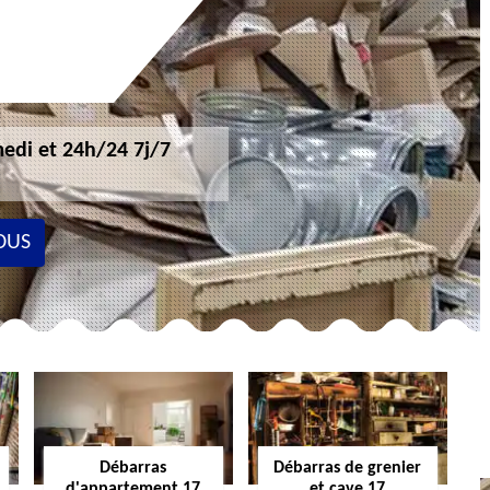
edi et 24h/24 7j/7
OUS
Débarras
Débarras de grenier
d'appartement 17
et cave 17