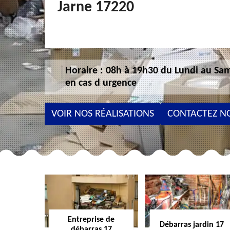
Jarne 17220
Horaire : 08h à 19h30 du Lundi au Sam
en cas d urgence
VOIR NOS RÉALISATIONS
CONTACTEZ N
Entreprise de
Débarras jardin 17
débarras 17