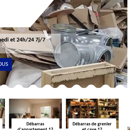
edi et 24h/24 7j/7
OUS
Débarras
Débarras de grenier
d'appartement 17
et cave 17