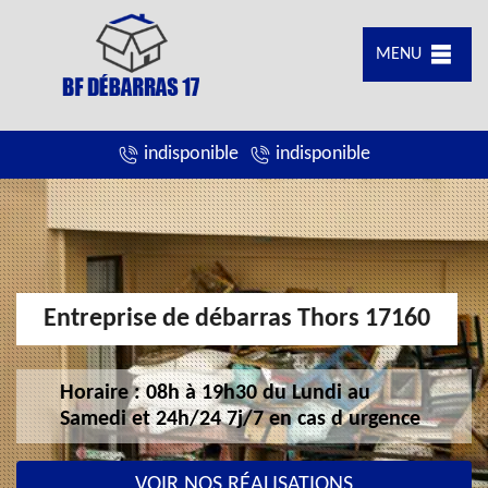
MENU
indisponible
indisponible
Entreprise de débarras Thors 17160
Horaire : 08h à 19h30 du Lundi au
Samedi et 24h/24 7j/7 en cas d urgence
VOIR NOS RÉALISATIONS