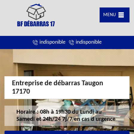
MENU
indisponible
indisponible
Entreprise de débarras Taugon
17170
Horaire : 08h à 19h30 du Lundi au
Samedi et 24h/24 7j/7 en cas d urgence