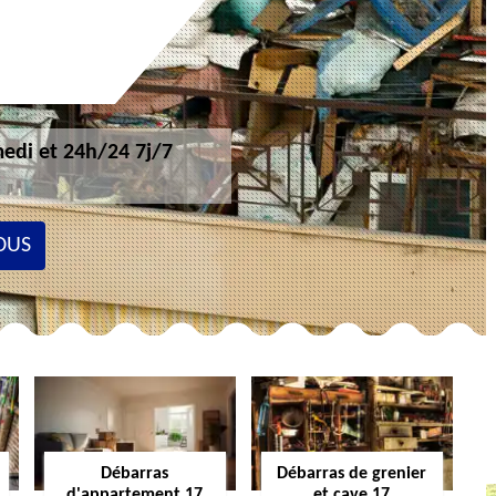
edi et 24h/24 7j/7
OUS
Débarras
Débarras de grenier
d'appartement 17
et cave 17