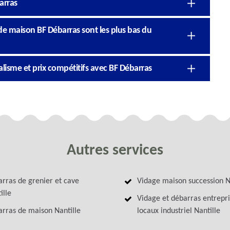
arras
 de maison BF Débarras sont les plus bas du
lisme et prix compétitifs avec BF Débarras
Autres services
rras de grenier et cave
Vidage maison succession N
ille
Vidage et débarras entrepri
rras de maison Nantille
locaux industriel Nantille