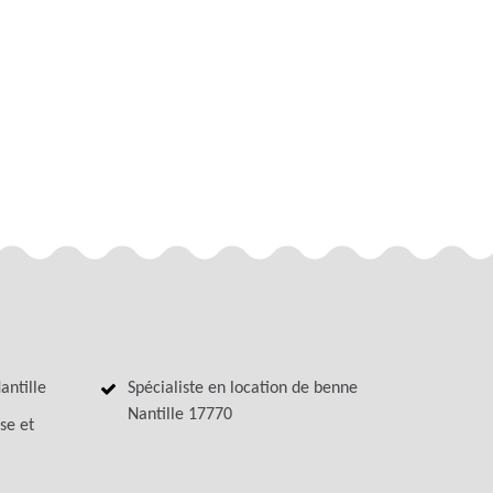
antille
Spécialiste en location de benne
Nantille 17770
se et