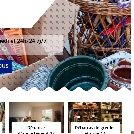
edi et 24h/24 7j/7
OUS
Débarras
Débarras de grenier
d'appartement 17
et cave 17