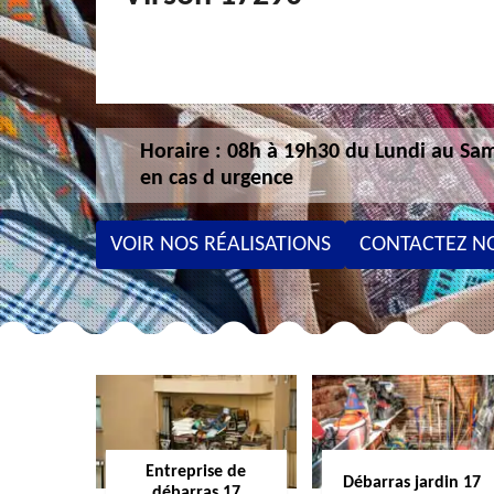
Horaire : 08h à 19h30 du Lundi au Sam
en cas d urgence
VOIR NOS RÉALISATIONS
CONTACTEZ N
Entreprise de
Débarras jardin 17
débarras 17