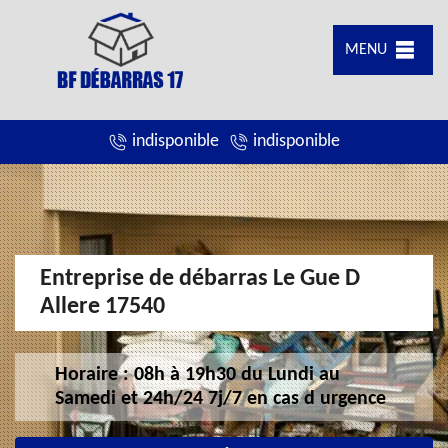
MENU
indisponible
indisponible
Entreprise de débarras Le Gue D
Allere 17540
Horaire : 08h à 19h30 du Lundi au
Samedi et 24h/24 7j/7 en cas d urgence