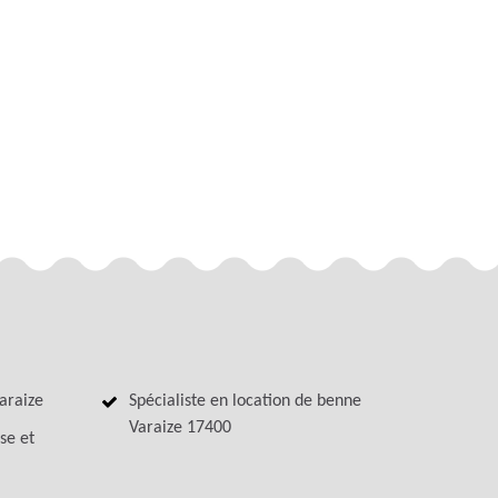
araize
Spécialiste en location de benne
Varaize 17400
se et