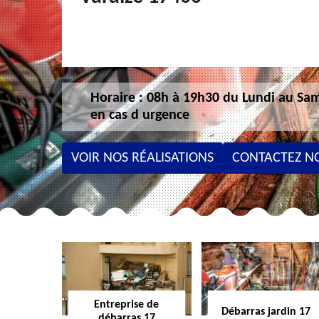
Horaire : 08h à 19h30 du Lundi au Sam
en cas d urgence
VOIR NOS RÉALISATIONS
CONTACTEZ N
Entreprise de
Débarras jardin 17
débarras 17