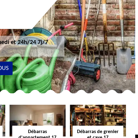
edi et 24h/24 7j/7
OUS
Débarras
Débarras de grenier
d'appartement 17
et cave 17