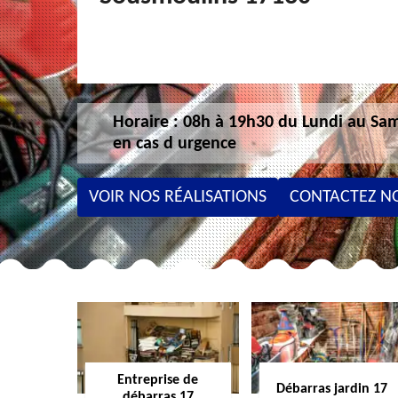
Horaire : 08h à 19h30 du Lundi au Sam
en cas d urgence
VOIR NOS RÉALISATIONS
CONTACTEZ N
Entreprise de
Débarras jardin 17
débarras 17