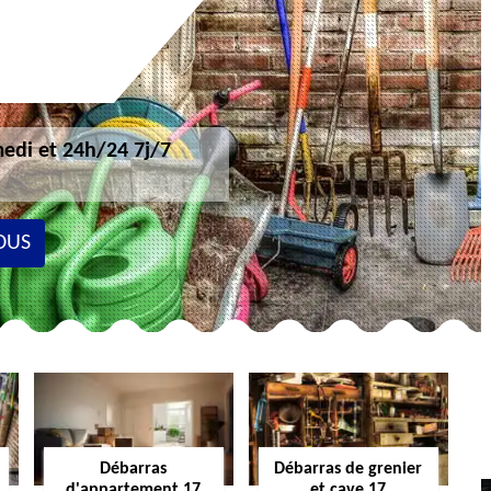
edi et 24h/24 7j/7
OUS
Débarras
Débarras de grenier
d'appartement 17
et cave 17