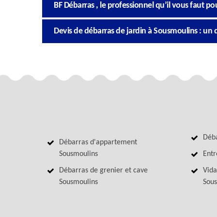
BF Débarras , le professionnel qu’il vous faut po
Devis de débarras de jardin à Sousmoulins : un d
Déba
Débarras d'appartement
Sousmoulins
Entr
Débarras de grenier et cave
Vida
Sousmoulins
Sous