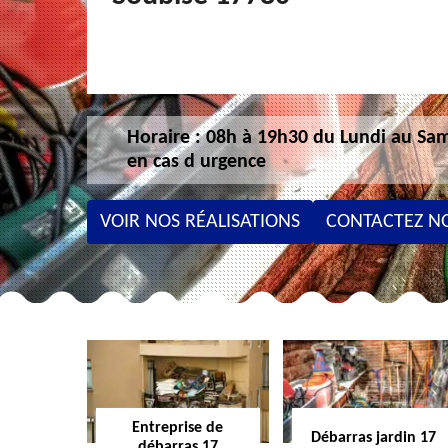
Horaire : 08h à 19h30 du Lundi au Sam
en cas d urgence
VOIR NOS RÉALISATIONS
CONTACTEZ N
Entreprise de
Débarras jardin 17
débarras 17