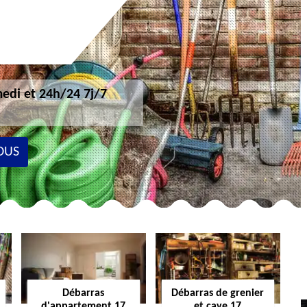
edi et 24h/24 7j/7
OUS
Débarras
Débarras de grenier
d'appartement 17
et cave 17