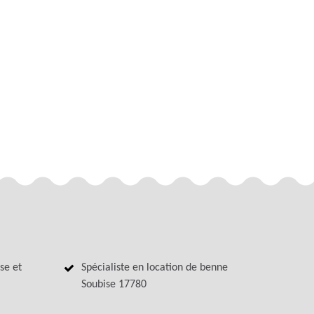
se et
Spécialiste en location de benne
Soubise 17780