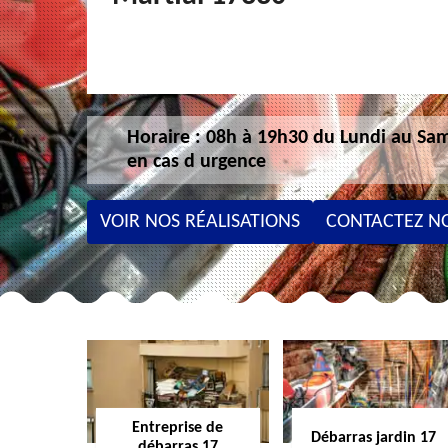
Horaire : 08h à 19h30 du Lundi au Sam
en cas d urgence
VOIR NOS RÉALISATIONS
CONTACTEZ N
Entreprise de
Débarras jardin 17
débarras 17