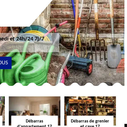
edi et 24h/24 7j/7
OUS
Débarras
Débarras de grenier
d'appartement 17
et cave 17