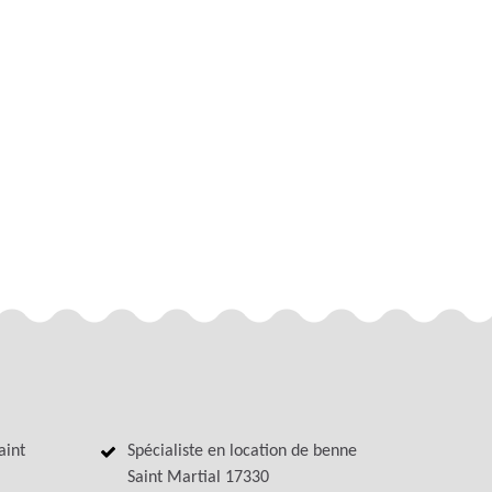
aint
Spécialiste en location de benne
Saint Martial 17330