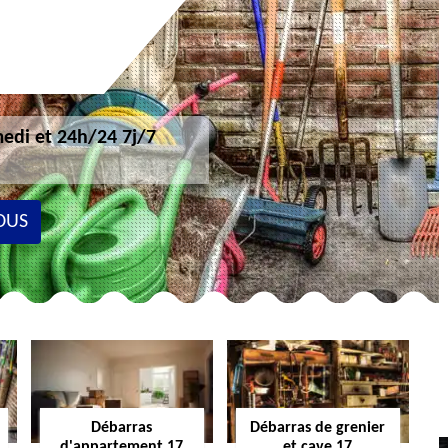
edi et 24h/24 7j/7
OUS
Débarras
Débarras de grenier
d'appartement 17
et cave 17