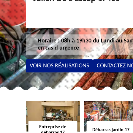
Horaire : 08h à 19h30 du Lundi au Sam
en cas d urgence
VOIR NOS RÉALISATIONS
CONTACTEZ N
Entreprise de
Débarras jardin 17
débarras 17