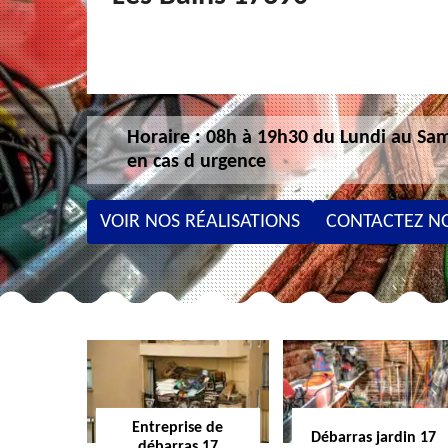
Horaire : 08h à 19h30 du Lundi au Sam
en cas d urgence
VOIR NOS RÉALISATIONS
CONTACTEZ N
Entreprise de
Débarras jardin 17
débarras 17