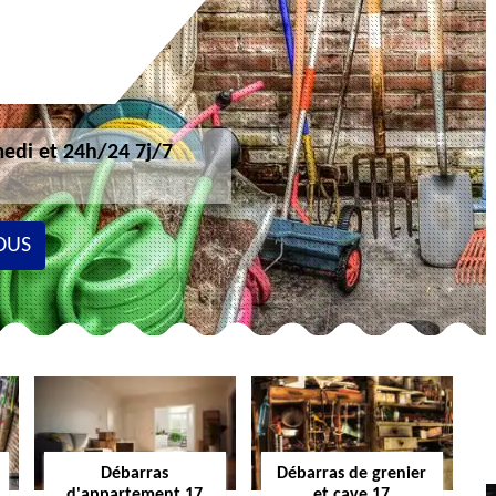
edi et 24h/24 7j/7
OUS
Débarras
Débarras de grenier
d'appartement 17
et cave 17