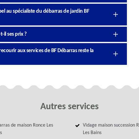
l au spécialiste du débarras de jardin BF
il ses prix ?
ecourir aux services de BF Débarras reste la
Autres services
rras de maison Ronce Les
Vidage maison succession 
s
Les Bains