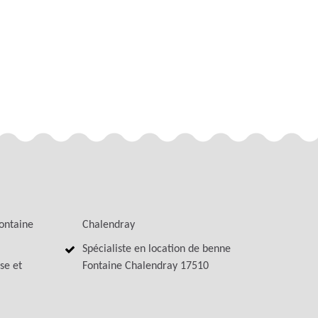
ontaine
Chalendray
Spécialiste en location de benne
se et
Fontaine Chalendray 17510