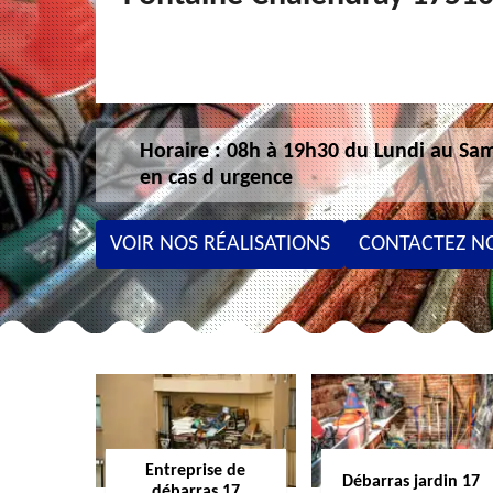
Horaire : 08h à 19h30 du Lundi au Sam
en cas d urgence
VOIR NOS RÉALISATIONS
CONTACTEZ N
Entreprise de
Débarras jardin 17
débarras 17