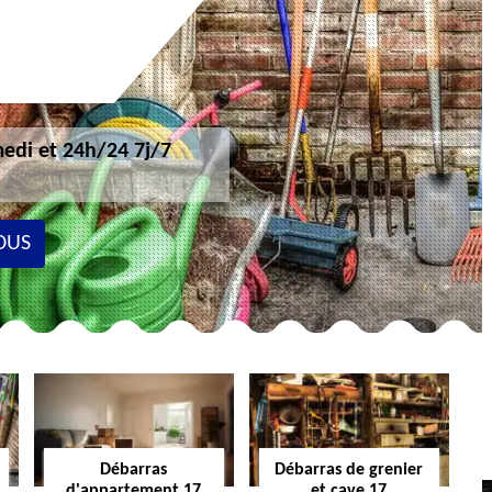
edi et 24h/24 7j/7
OUS
Débarras
Débarras de grenier
d'appartement 17
et cave 17