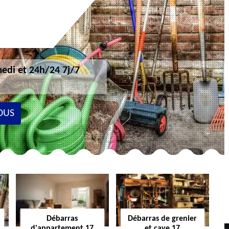
edi et 24h/24 7j/7
OUS
Débarras
Débarras de grenier
d'appartement 17
et cave 17