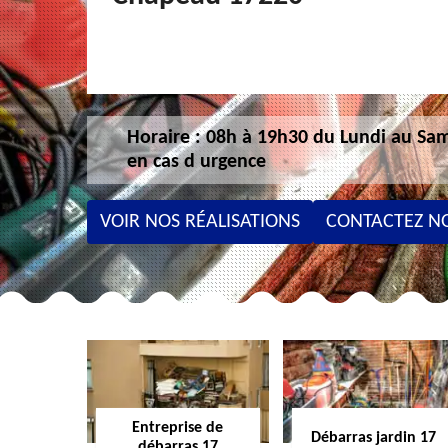
Horaire : 08h à 19h30 du Lundi au Sam
en cas d urgence
VOIR NOS RÉALISATIONS
CONTACTEZ N
Entreprise de
Débarras jardin 17
débarras 17