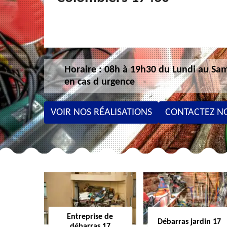
Horaire : 08h à 19h30 du Lundi au Sam
en cas d urgence
VOIR NOS RÉALISATIONS
CONTACTEZ N
Entreprise de
Débarras jardin 17
débarras 17