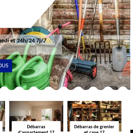
edi et 24h/24 7j/7
OUS
Débarras
Débarras de grenier
d'appartement 17
et cave 17