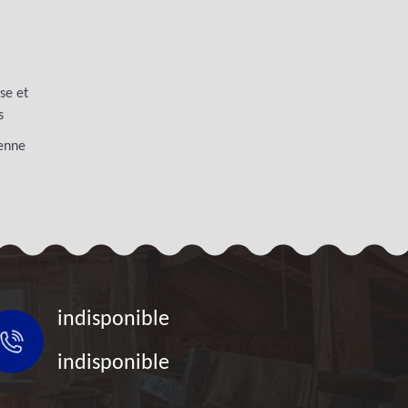
se et
s
benne
indisponible
indisponible