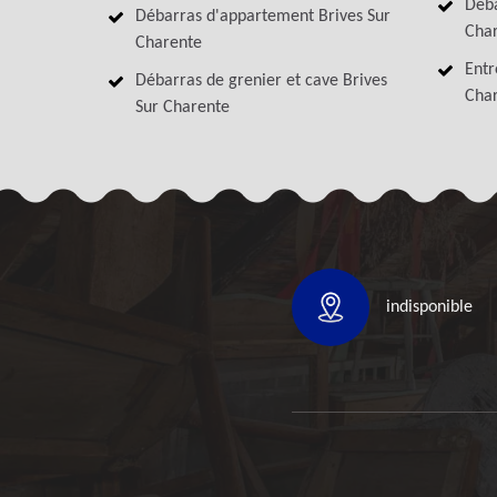
Déba
Débarras d'appartement Brives Sur
Cha
Charente
Entr
Débarras de grenier et cave Brives
Cha
Sur Charente
indisponible