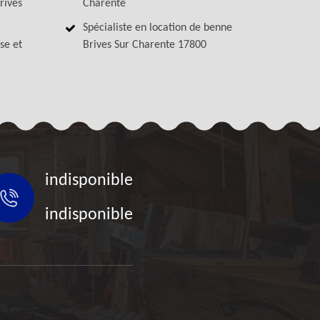
rives
Charente
Spécialiste en location de benne
se et
Brives Sur Charente 17800
indisponible
indisponible