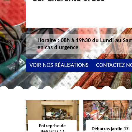
Horaire : 08h à 19h30 du Lundi au Sam
en cas d urgence
VOIR NOS RÉALISATIONS
CONTACTEZ N
Entreprise de
Débarras jardin 17
débarras 17