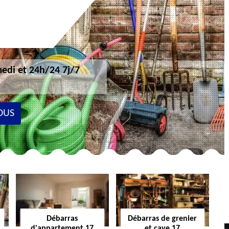
edi et 24h/24 7j/7
OUS
Débarras
Débarras de grenier
d'appartement 17
et cave 17