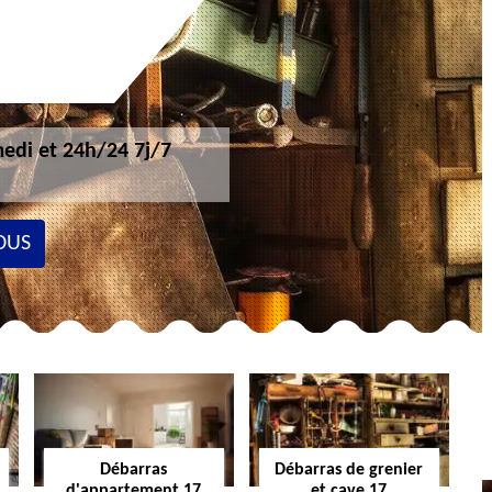
edi et 24h/24 7j/7
OUS
Débarras
Débarras de grenier
d'appartement 17
et cave 17