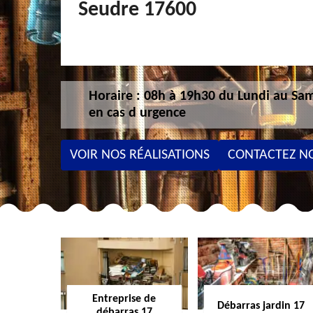
Seudre 17600
Horaire : 08h à 19h30 du Lundi au Sam
en cas d urgence
VOIR NOS RÉALISATIONS
CONTACTEZ N
Entreprise de
Débarras jardin 17
débarras 17