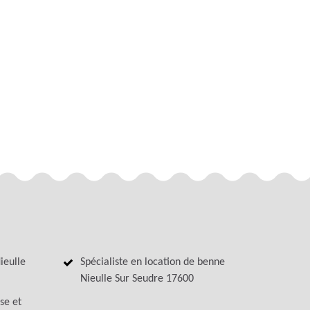
ieulle
Spécialiste en location de benne
Nieulle Sur Seudre 17600
se et