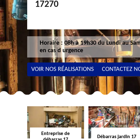
17270
Horaire : 08h à 19h30 du Lundi au Sam
en cas d urgence
VOIR NOS RÉALISATIONS
CONTACTEZ N
Entreprise de
Débarras jardin 17
débarras 17