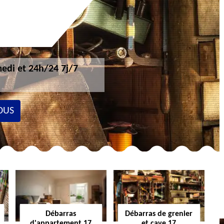
edi et 24h/24 7j/7
OUS
Débarras
Débarras de grenier
d'appartement 17
et cave 17