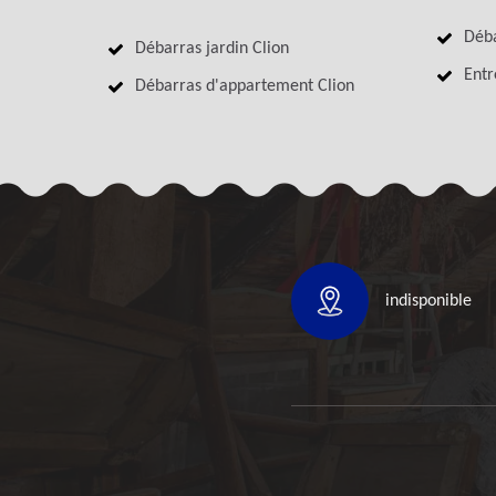
Déba
Débarras jardin Clion
Entr
Débarras d'appartement Clion
indisponible