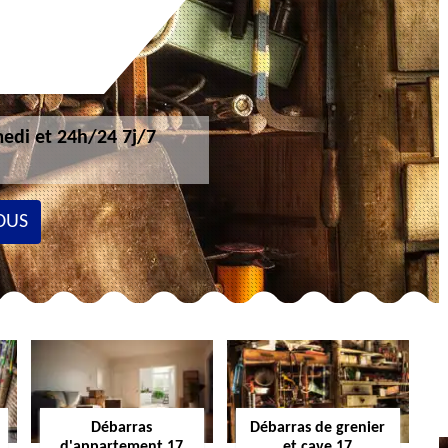
edi et 24h/24 7j/7
OUS
Débarras
Débarras de grenier
d'appartement 17
et cave 17