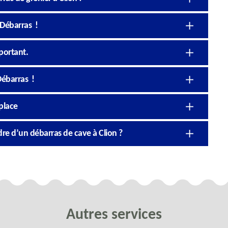
 Débarras !
portant.
Débarras !
place
re d’un débarras de cave à Clion ?
Autres services