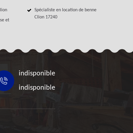
lion
Spécialiste en location de benne
Clion 17240
se et
indisponible
indisponible