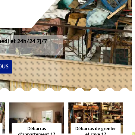
edi et 24h/24 7j/7
OUS
Débarras
Débarras de grenier
d'appartement 17
et cave 17