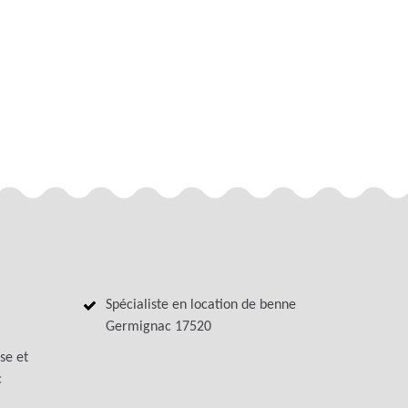
Spécialiste en location de benne
Germignac 17520
se et
c