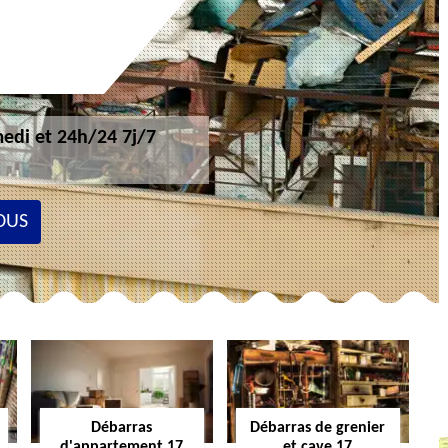
edi et 24h/24 7j/7
OUS
Débarras
Débarras de grenier
d'appartement 17
et cave 17