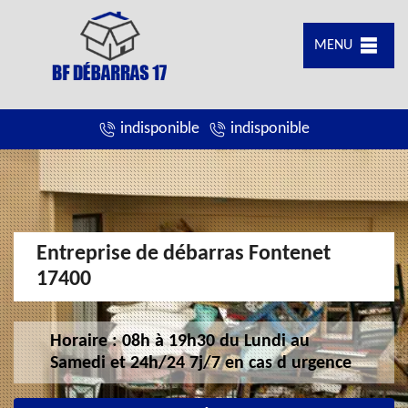
MENU
indisponible
indisponible
Entreprise de débarras Fontenet
17400
Horaire : 08h à 19h30 du Lundi au
Samedi et 24h/24 7j/7 en cas d urgence