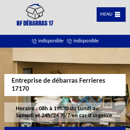
MENU
indisponible
indisponible
Entreprise de débarras Ferrieres
17170
Horaire : 08h à 19h30 du Lundi au
Samedi et 24h/24 7j/7 en cas d urgence