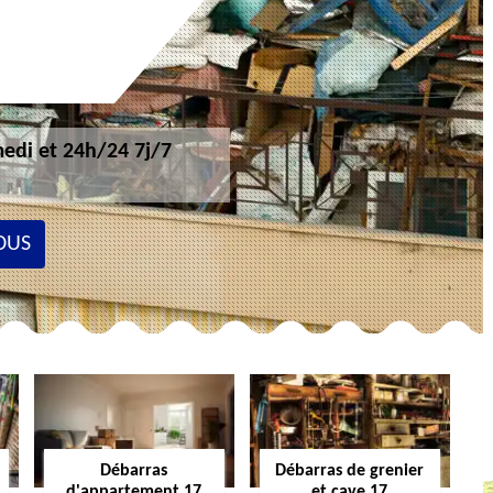
edi et 24h/24 7j/7
OUS
Débarras
Débarras de grenier
d'appartement 17
et cave 17