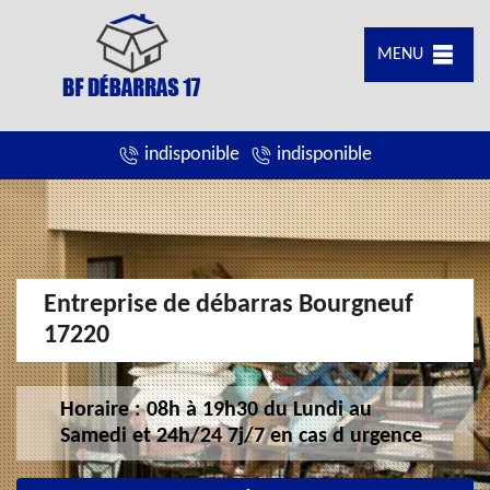
MENU
indisponible
indisponible
Entreprise de débarras Bourgneuf
17220
Horaire : 08h à 19h30 du Lundi au
Samedi et 24h/24 7j/7 en cas d urgence