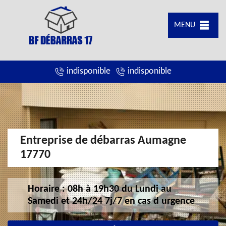
MENU
indisponible
indisponible
Entreprise de débarras Aumagne
17770
Horaire : 08h à 19h30 du Lundi au
Samedi et 24h/24 7j/7 en cas d urgence