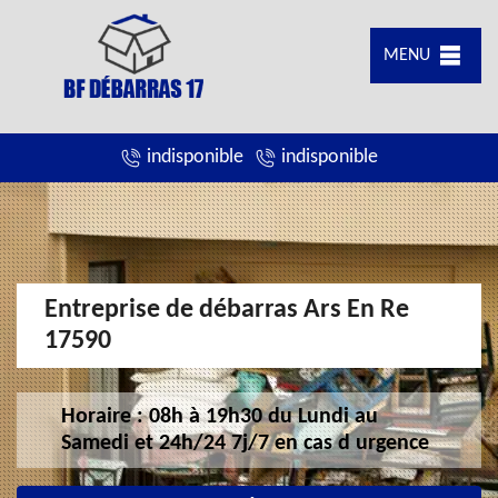
MENU
indisponible
indisponible
Entreprise de débarras Ars En Re
17590
Horaire : 08h à 19h30 du Lundi au
Samedi et 24h/24 7j/7 en cas d urgence