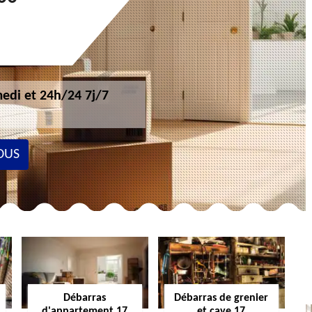
edi et 24h/24 7j/7
OUS
Débarras
Débarras de grenier
d'appartement 17
et cave 17