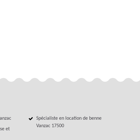
Vanzac
Spécialiste en location de benne
Vanzac 17500
se et