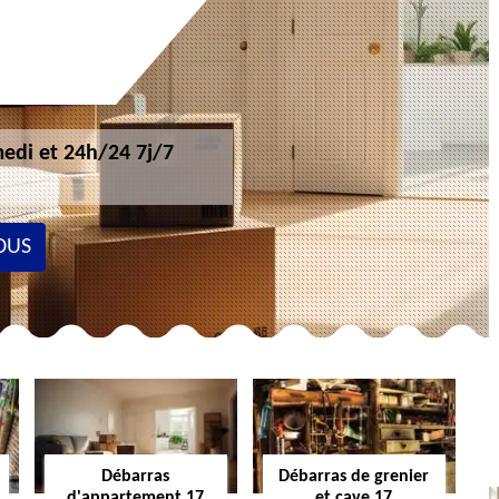
edi et 24h/24 7j/7
OUS
Débarras
Débarras de grenier
d'appartement 17
et cave 17