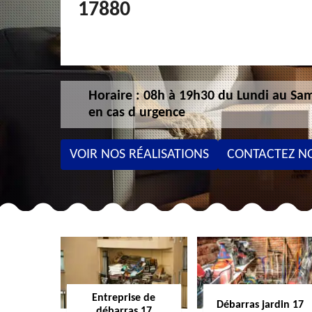
17880
Horaire : 08h à 19h30 du Lundi au Sam
en cas d urgence
VOIR NOS RÉALISATIONS
CONTACTEZ N
Entreprise de
Débarras jardin 17
débarras 17