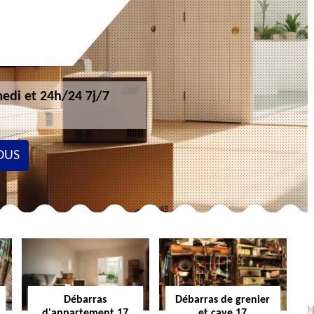
edi et 24h/24 7j/7
OUS
Débarras
Débarras de grenier
d'appartement 17
et cave 17