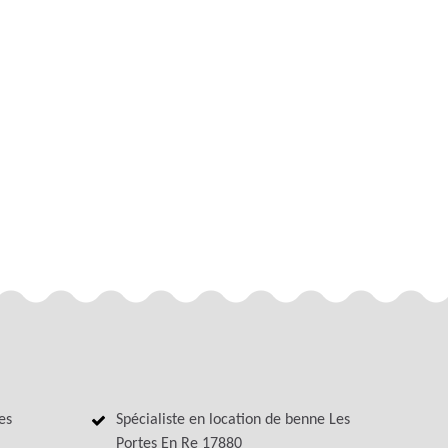
es
Spécialiste en location de benne Les
Portes En Re 17880