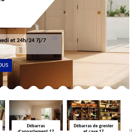
edi et 24h/24 7j/7
OUS
Débarras
Débarras de grenier
d'appartement 17
et cave 17