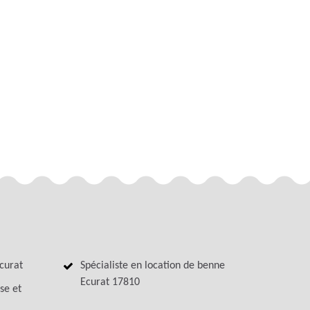
curat
Spécialiste en location de benne
Ecurat 17810
se et