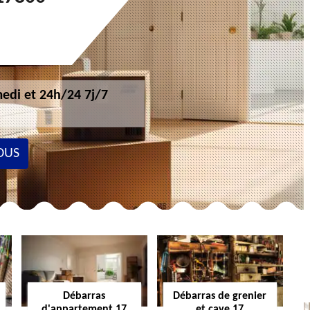
edi et 24h/24 7j/7
OUS
Débarras
Débarras de grenier
d'appartement 17
et cave 17