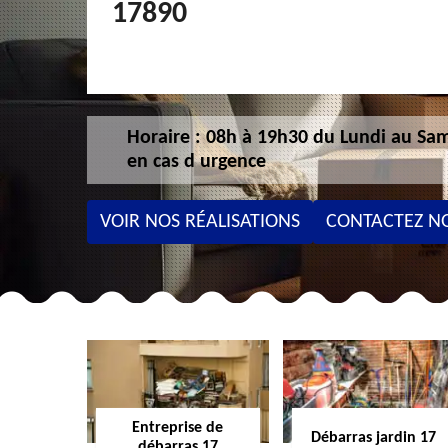
17890
Horaire : 08h à 19h30 du Lundi au Sam
en cas d urgence
VOIR NOS RÉALISATIONS
CONTACTEZ N
Entreprise de
Débarras jardin 17
débarras 17