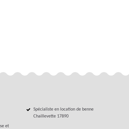
Spécialiste en location de benne
Chaillevette 17890
se et