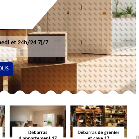
edi et 24h/24 7j/7
OUS
Débarras
Débarras de grenier
d'appartement 17
et cave 17