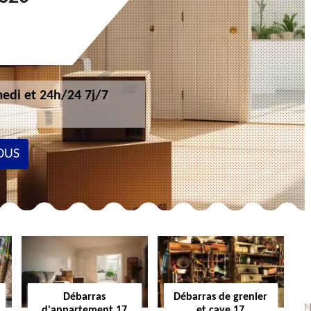
edi et 24h/24 7j/7
OUS
Débarras
Débarras de grenier
d'appartement 17
et cave 17