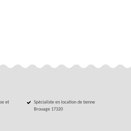
se et
Spécialiste en location de benne
Brouage 17320